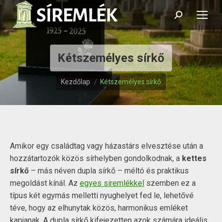
Search:
Kétszemélyes sírkő
Itt vagy:
Kezdőlap
Kétszemélyes sírkő
Amikor egy családtag vagy házastárs elvesztése után a
hozzátartozók közös sírhelyben gondolkodnak, a
kettes
sírkő
– más néven dupla sírkő – méltó és praktikus
megoldást kínál. Az
egyes siremlékkel
szemben ez a
típus két egymás melletti nyughelyet fed le, lehetővé
téve, hogy az elhunytak közös, harmonikus emléket
kapjanak. A dupla sírkő kifejezetten azok számára ideális