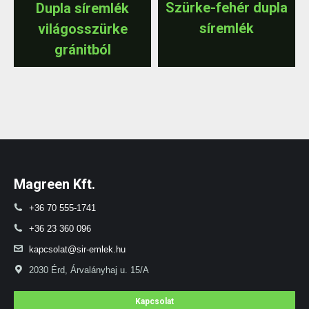
Szürke-fehér dupla
Dupla síremlék
síremlék
világosszürke
gránitból
Magreen Kft.
+36 70 555-1741
+36 23 360 096
kapcsolat@sir-emlek.hu
2030 Érd, Árvalányhaj u. 15/A
Kapcsolat