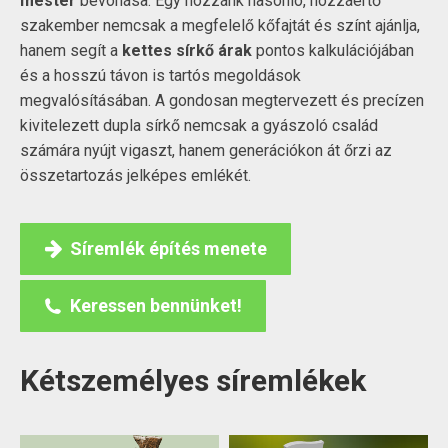
mester
bevonása. Egy hozzánk hasonló, hozzáértő
szakember nemcsak a megfelelő kőfajtát és színt ajánlja,
hanem segít a
kettes sírkő árak
pontos kalkulációjában
és a hosszú távon is tartós megoldások
megvalósításában. A gondosan megtervezett és precízen
kivitelezett dupla sírkő nemcsak a gyászoló család
számára nyújt vigaszt, hanem generációkon át őrzi az
összetartozás jelképes emlékét.
Síremlék építés menete
Keressen bennünket!
Kétszemélyes síremlékek