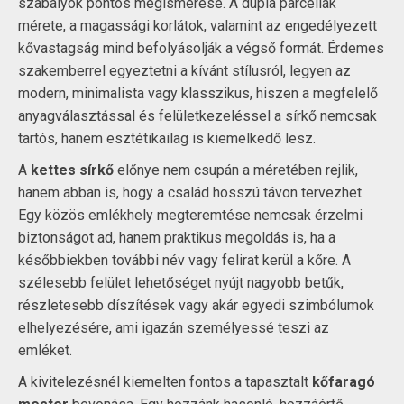
szabályok pontos megismerése. A dupla parcellák
mérete, a magassági korlátok, valamint az engedélyezett
kővastagság mind befolyásolják a végső formát. Érdemes
szakemberrel egyeztetni a kívánt stílusról, legyen az
modern, minimalista vagy klasszikus, hiszen a megfelelő
anyagválasztással és felületkezeléssel a sírkő nemcsak
tartós, hanem esztétikailag is kiemelkedő lesz.
A
kettes sírkő
előnye nem csupán a méretében rejlik,
hanem abban is, hogy a család hosszú távon tervezhet.
Egy közös emlékhely megteremtése nemcsak érzelmi
biztonságot ad, hanem praktikus megoldás is, ha a
későbbiekben további név vagy felirat kerül a kőre. A
szélesebb felület lehetőséget nyújt nagyobb betűk,
részletesebb díszítések vagy akár egyedi szimbólumok
elhelyezésére, ami igazán személyessé teszi az
emléket.
A kivitelezésnél kiemelten fontos a tapasztalt
kőfaragó