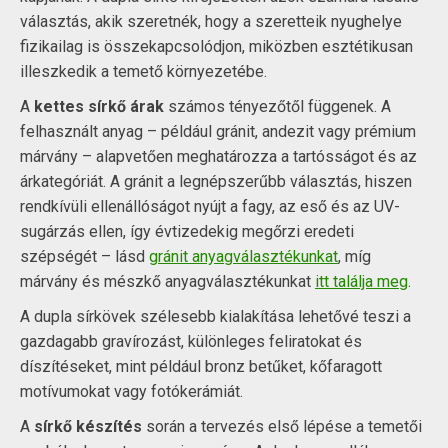
választás, akik szeretnék, hogy a szeretteik nyughelye
fizikailag is összekapcsolódjon, miközben esztétikusan
illeszkedik a temető környezetébe.
A
kettes sírkő árak
számos tényezőtől függenek. A
felhasznált anyag – például gránit, andezit vagy prémium
márvány – alapvetően meghatározza a tartósságot és az
árkategóriát. A gránit a legnépszerűbb választás, hiszen
rendkívüli ellenállóságot nyújt a fagy, az eső és az UV-
sugárzás ellen, így évtizedekig megőrzi eredeti
szépségét – lásd
gránit anyagválasztékunkat
, míg
márvány és mészkő anyagválasztékunkat
itt találja meg
.
A dupla sírkövek szélesebb kialakítása lehetővé teszi a
gazdagabb gravírozást, különleges feliratokat és
díszítéseket, mint például bronz betűket, kőfaragott
motívumokat vagy fotókerámiát.
A
sírkő készítés
során a tervezés első lépése a temetői