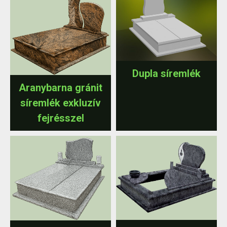
Dupla síremlék
Aranybarna gránit
síremlék exkluzív
fejrésszel