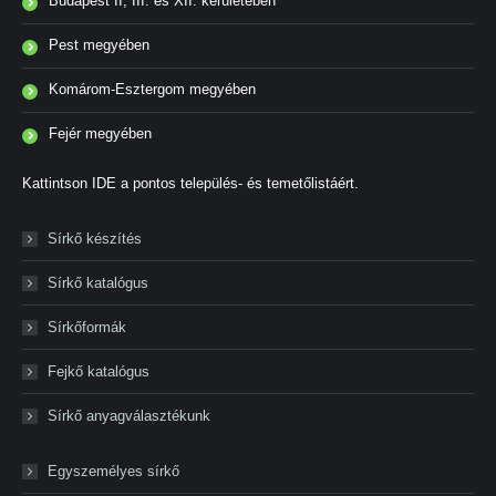
Budapest II, III. és XII. kerületében
Pest megyében
Komárom-Esztergom megyében
Fejér megyében
Kattintson IDE a pontos település- és temetőlistáért.
Sírkő készítés
Sírkő katalógus
Sírkőformák
Fejkő katalógus
Sírkő anyagválasztékunk
Egyszemélyes sírkő