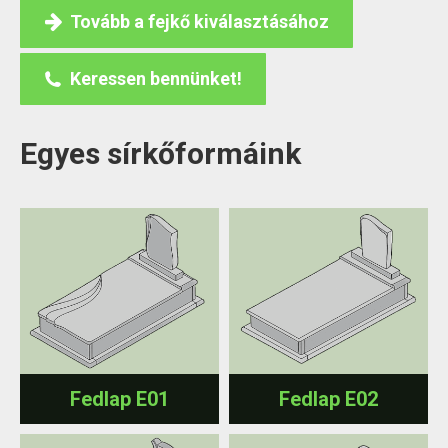
Tovább a fejkő kiválasztásához
Keressen bennünket!
Egyes sírkőformáink
Fedlap E01
Fedlap E02