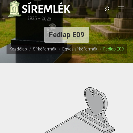
Search:
Fedlap E09
Itt vagy:
Kezdőlap
Sírkőformák
Egyes sírkőformák
Fedlap E09