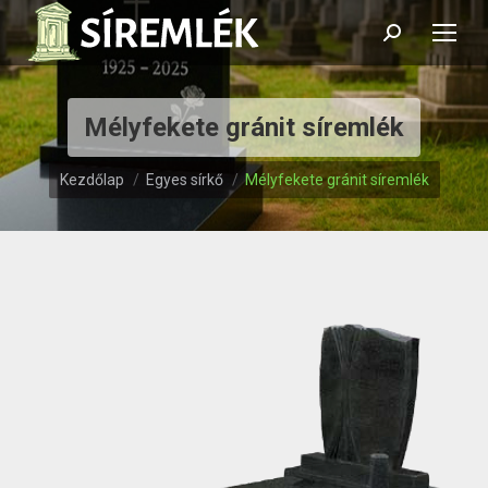
Search:
Mélyfekete gránit síremlék
Itt vagy:
Kezdőlap
Egyes sírkő
Mélyfekete gránit síremlék