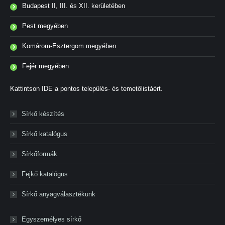
Budapest II, III. és XII. kerületében
Pest megyében
Komárom-Esztergom megyében
Fejér megyében
Kattintson IDE a pontos település- és temetőlistáért.
Sírkő készítés
Sírkő katalógus
Sírkőformák
Fejkő katalógus
Sírkő anyagválasztékunk
Egyszemélyes sírkő