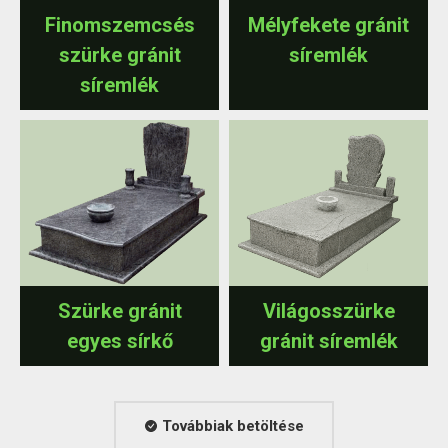
Finomszemcsés
Mélyfekete gránit
szürke gránit
síremlék
síremlék
Szürke gránit
Világosszürke
egyes sírkő
gránit síremlék
Továbbiak betöltése