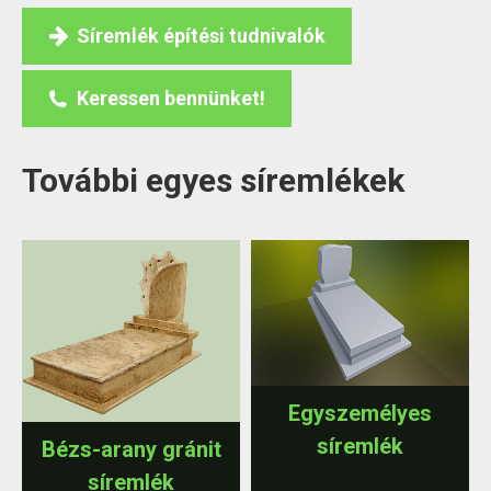
Síremlék építési tudnivalók
Keressen bennünket!
További egyes síremlékek
Egyszemélyes
síremlék
Bézs-arany gránit
síremlék