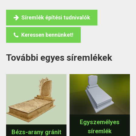
Síremlék építési tudnivalók
Keressen bennünket!
További egyes síremlékek
Egyszemélyes
síremlék
Bézs-arany gránit