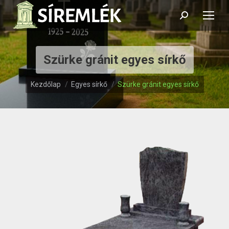
Search:
Szürke gránit egyes sírkő
Itt vagy:
Kezdőlap
Egyes sírkő
Szürke gránit egyes sírkő