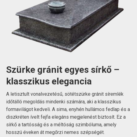
Szürke gránit egyes sírkő –
klasszikus elegancia
A letisztult vonalvezetésű, sötétszürke gránit síremlék
időtálló megoldás mindenki számára, aki a klasszikus
formavilágot kedveli. A sima, enyhén hullámos fedlap és a
diszkréten ívelt fejfa elegáns megjelenést biztosít. Ez a
sírkő a tartósság és a méltóság szimbóluma, amely
hosszú éveken át megőrzi nemes szépségét.