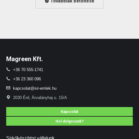
Továbbiak betöltése
Magreen Kft.
+36 70 555-1741
+36 23 360 096
kapcsolat@sir-emlek.hu
2030 Érd, Árvalányhaj u. 15/A
Kapcsolat
Hol dolgozunk?
Sírkőkészítést vállalunk