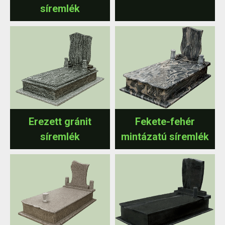
síremlék
Erezett gránit
Fekete-fehér
síremlék
mintázatú síremlék