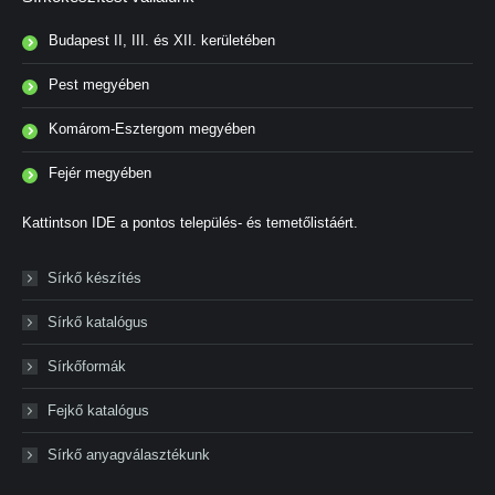
Budapest II, III. és XII. kerületében
Pest megyében
Komárom-Esztergom megyében
Fejér megyében
Kattintson IDE a pontos település- és temetőlistáért.
Sírkő készítés
Sírkő katalógus
Sírkőformák
Fejkő katalógus
Sírkő anyagválasztékunk