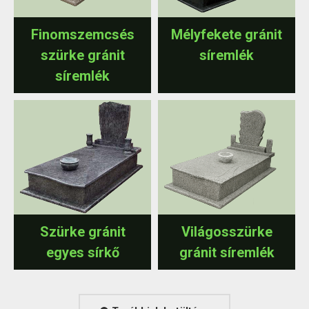
Finomszemcsés
Mélyfekete gránit
szürke gránit
síremlék
síremlék
Világosszürke
Szürke gránit
gránit síremlék
egyes sírkő