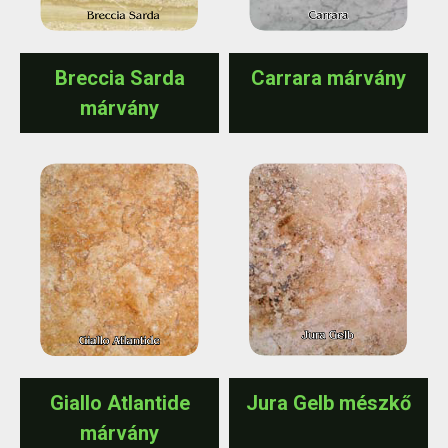
Breccia Sarda
Carrara márvány
márvány
Giallo Atlantide
Jura Gelb mészkő
márvány