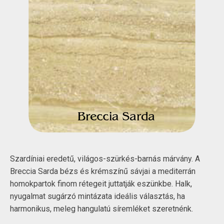
Szardíniai eredetű, világos-szürkés-barnás márvány. A
Breccia Sarda bézs és krémszínű sávjai a mediterrán
homokpartok finom rétegeit juttatják eszünkbe. Halk,
nyugalmat sugárzó mintázata ideális választás, ha
harmonikus, meleg hangulatú síremléket szeretnénk.