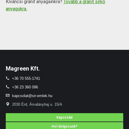
Kíváncsi gránit anyagainkra?
Tovább a gránit sírkő
anyagokra.
Magreen Kft.
+36 70 555-1741
+36 23 360 096
kapcsolat@sir-emlek.hu
2030 Érd, Árvalányhaj u. 15/A
Kapcsolat
Hol dolgozunk?