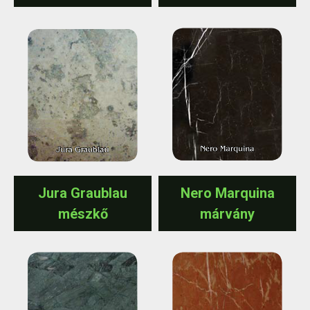
Jura Graublau
Nero Marquina
mészkő
márvány