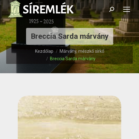
Search:
Breccia Sarda márvány
Itt vagy:
Kezdőlap
Márvány, mészkő sírkő
Breccia Sarda márvány