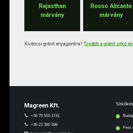
Rajasthan
Rosso Alicante
márvány
márvány
Kíváncsi gránit anyagainkra?
Tovább a gránit sírkő a
Sírkőkész
Magreen Kft.
+36 70 555-1741
Budape
+36 23 360 096
Pest