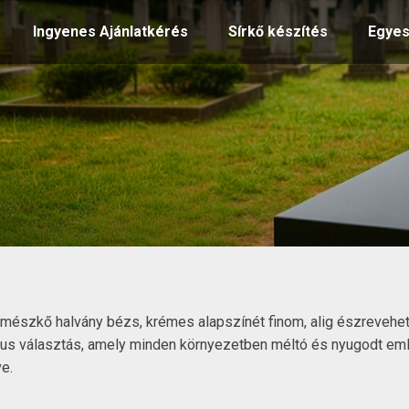
Ingyenes Ajánlatkérés
Sírkő készítés
Egyes
mészkő halvány bézs, krémes alapszínét finom, alig észrevehető 
us választás, amely minden környezetben méltó és nyugodt emlék
e.