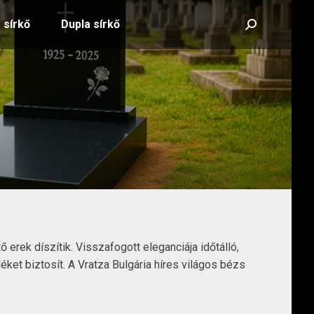
 sírkő
Dupla sírkő
Search:
erek díszítik. Visszafogott eleganciája időtálló,
et biztosít. A Vratza Bulgária híres világos bézs