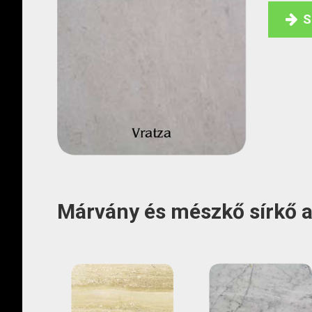
S
Márvány és mészkő sírkő 