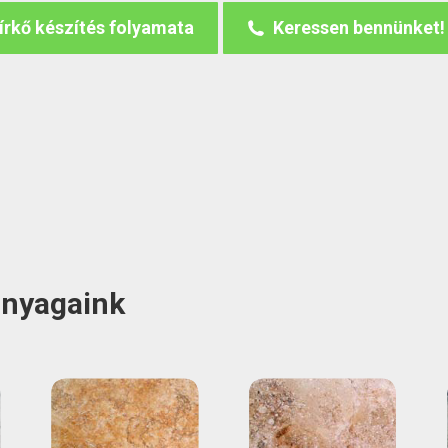
írkő készítés folyamata
Keressen bennünket!
anyagaink