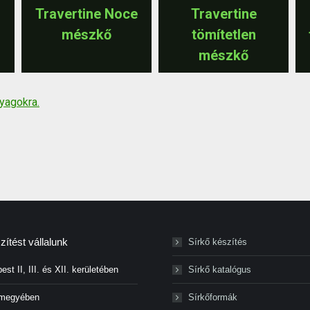
Travertine Noce
Travertine
mészkő
tömítetlen
mészkő
nyagokra.
ítést vállalunk
Sírkő készítés
st II, III. és XII. kerületében
Sírkő katalógus
 megyében
Sírkőformák