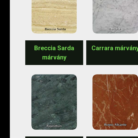
Breccia Sarda
Carrara márván
márvány