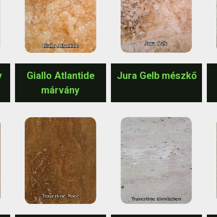
y
Giallo Atlantide
Jura Gelb mészkő
márvány