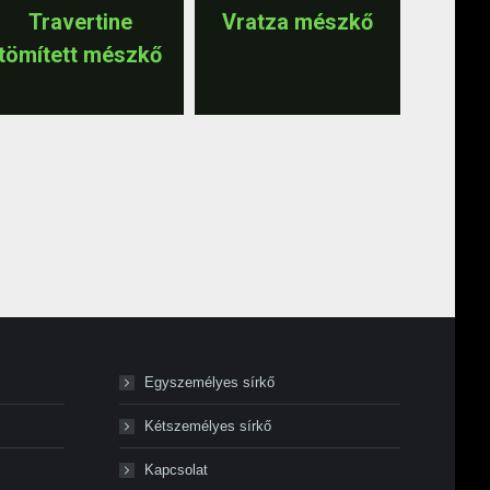
Travertine
Vratza mészkő
tömített mészkő
Egyszemélyes sírkő
Kétszemélyes sírkő
Kapcsolat