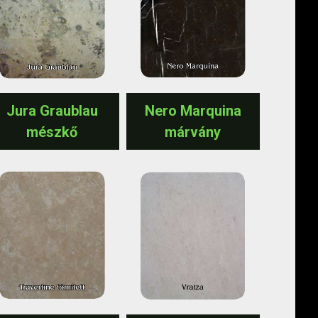
Jura Graublau
Nero Marquina
mészkő
márvány