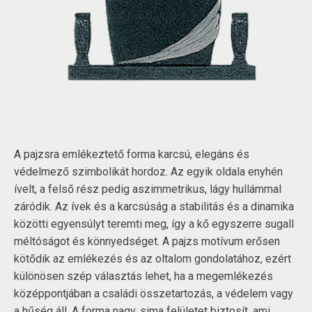
A pajzsra emlékeztető forma karcsú, elegáns és
védelmező szimbolikát hordoz. Az egyik oldala enyhén
ívelt, a felső rész pedig aszimmetrikus, lágy hullámmal
záródik. Az ívek és a karcsúság a stabilitás és a dinamika
közötti egyensúlyt teremti meg, így a kő egyszerre sugall
méltóságot és könnyedséget. A pajzs motívum erősen
kötődik az emlékezés és az oltalom gondolatához, ezért
különösen szép választás lehet, ha a megemlékezés
középpontjában a családi összetartozás, a védelem vagy
a hűség áll. A forma nagy, sima felületet biztosít, ami