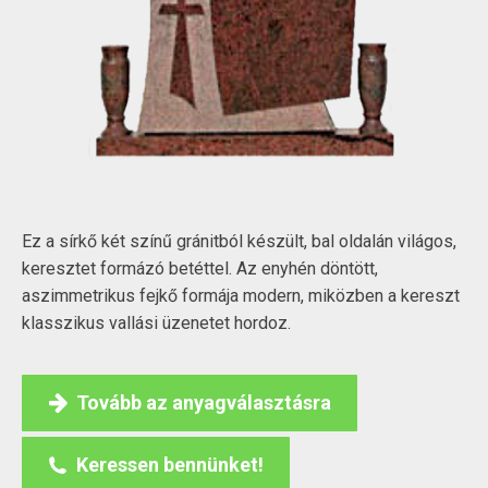
Ez a sírkő két színű gránitból készült, bal oldalán világos,
keresztet formázó betéttel. Az enyhén döntött,
aszimmetrikus fejkő formája modern, miközben a kereszt
klasszikus vallási üzenetet hordoz.
Tovább az anyagválasztásra
Keressen bennünket!