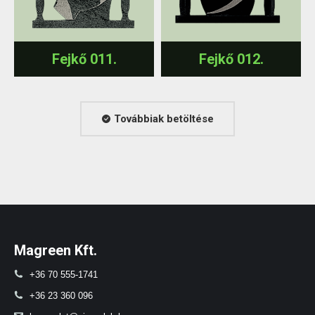
Fejkő 011.
Fejkő 012.
Továbbiak betöltése
Magreen Kft.
+36 70 555-1741
+36 23 360 096