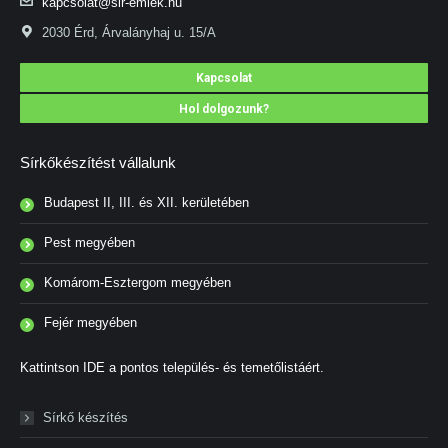
kapcsolat@sir-emlek.hu
2030 Érd, Árvalányhaj u. 15/A
Kapcsolat
Hol dolgozunk?
Sírkőkészítést vállalunk
Budapest II, III. és XII. kerületében
Pest megyében
Komárom-Esztergom megyében
Fejér megyében
Kattintson IDE a pontos település- és temetőlistáért.
Sírkő készítés