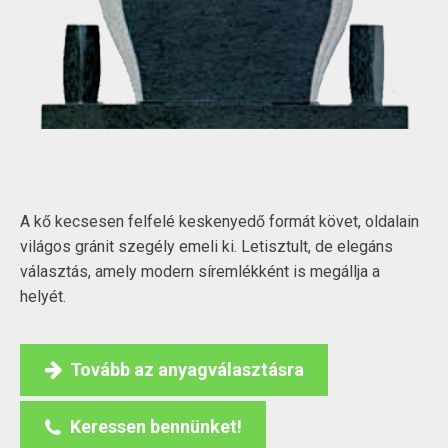
A kő kecsesen felfelé keskenyedő formát követ, oldalain
világos gránit szegély emeli ki. Letisztult, de elegáns
választás, amely modern síremlékként is megállja a
helyét.
Tovább az anyagválasztásra
Keressen bennünket!