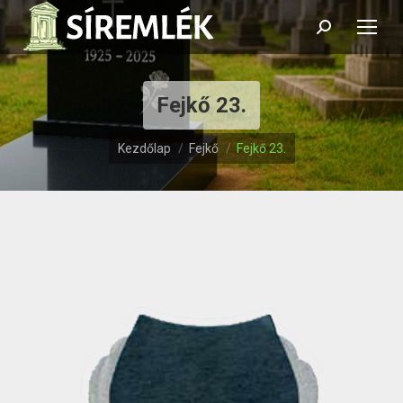
Search:
Fejkő 23.
Itt vagy:
Kezdőlap
Fejkő
Fejkő 23.