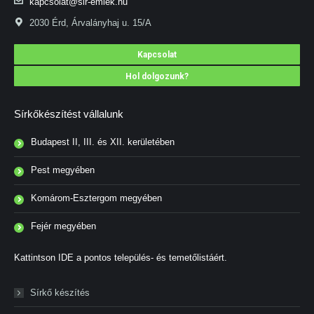
kapcsolat@sir-emlek.hu
2030 Érd, Árvalányhaj u. 15/A
Kapcsolat
Hol dolgozunk?
Sírkőkészítést vállalunk
Budapest II, III. és XII. kerületében
Pest megyében
Komárom-Esztergom megyében
Fejér megyében
Kattintson IDE a pontos település- és temetőlistáért.
Sírkő készítés