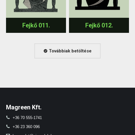
Fejkő 011.
Fejkő 012.
Továbbiak betöltése
Magreen Kft.
+36 70 555-1741
+36 23 360 096