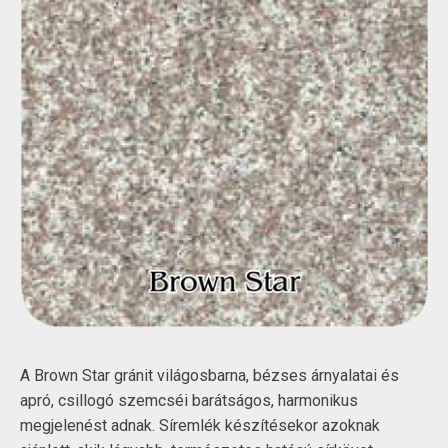
A Brown Star gránit világosbarna, bézses árnyalatai és
apró, csillogó szemcséi barátságos, harmonikus
megjelenést adnak. Síremlék készítésekor azoknak