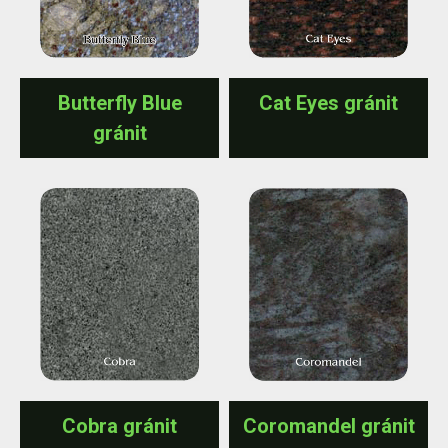
Butterfly Blue
Cat Eyes gránit
gránit
Cobra gránit
Coromandel gránit