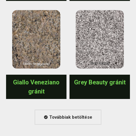
Giallo Veneziano
Grey Beauty gránit
gránit
Továbbiak betöltése