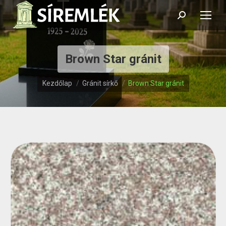
Search:
Brown Star gránit
Itt vagy:
Kezdőlap
Gránit sírkő
Brown Star gránit