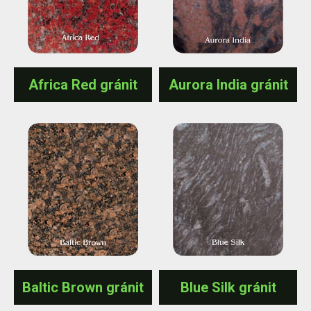
Africa Red gránit
Aurora India gránit
Baltic Brown gránit
Blue Silk gránit