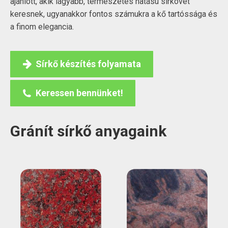
ajánlott, akik lágyabb, természetes hatású sírkövet
keresnek, ugyanakkor fontos számukra a kő tartóssága és
a finom elegancia.
Sírkő készítés folyamata
Keressen bennünket!
Gránít sírkő anyagaink