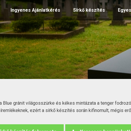
Ingyenes Ajánlatkérés
Sírkő készítés
Egyes
a Blue gránit világosszürke és kékes mintázata a tenger fodrozó
síremlékeknek, ezért a sírkő készítés során kifinomult, mégis erő