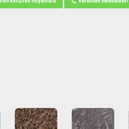
írkő készítés folyamata
Keressen bennünket!