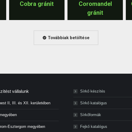
Cobra gránit
Coromandel
gránit
Továbbiak betöltése
ítést vállalunk
Sírkő készítés
st II, III. és XII. kerületében
Sírkő katalógus
 megyében
Sírkőformák
rom-Esztergom megyében
Fejkő katalógus