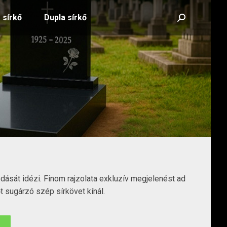
 sírkő
Dupla sírkő
Search:
dását idézi. Finom rajzolata exkluzív megjelenést ad
t sugárzó szép sírkövet kínál.