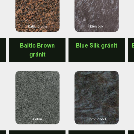
Baltic Brown
Blue Silk gránit
gránit