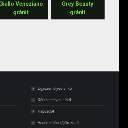
Giallo Veneziano
Grey Beauty
gránit
gránit
Egyszemélyes sírkő
Kétszemélyes sírkő
Kapcsolat
Adatkezelési tájékoztató