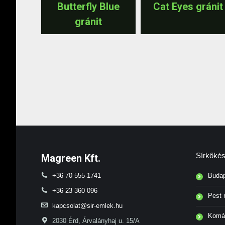
Butterfly Blue
Cat Eyes gránit
gránit
Sírkőkész
Magreen Kft.
+36 70 555-1741
Budape
+36 23 360 096
Pest
kapcsolat@sir-emlek.hu
Komá
2030 Érd, Árvalányhaj u. 15/A