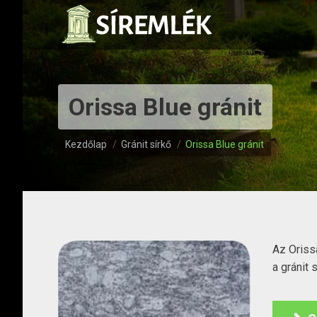
Orissa Blue gránit
Itt vagy:
Kezdőlap
Gránit sírkő
Orissa Blue gránit
Az Oriss
a gránit 