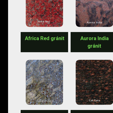
Africa Red gránit
Aurora India
gránit