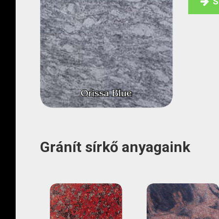
S
Gránít sírkő anyagaink