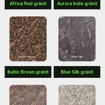
Africa Red gránit
Aurora India gránit
Baltic Brown gránit
Blue Silk gránit