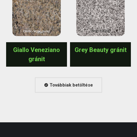
Giallo Veneziano
Grey Beauty gránit
gránit
Továbbiak betöltése