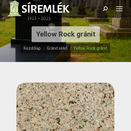
Search:
Yellow Rock gránit
Itt vagy:
Kezdőlap
Gránit sírkő
Yellow Rock gránit