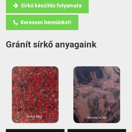
Sírkő készítés folyamata
Keressen bennünket!
Gránít sírkő anyagaink