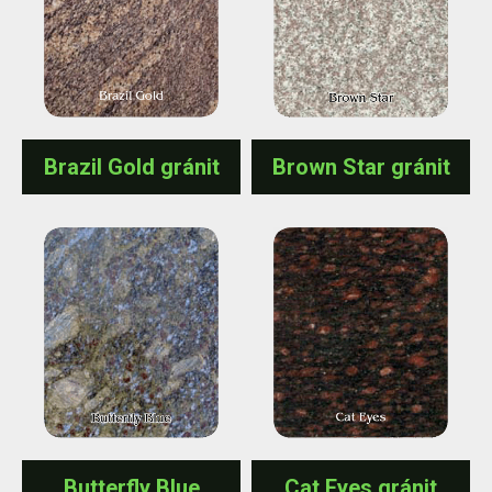
Brazil Gold gránit
Brown Star gránit
Butterfly Blue
Cat Eyes gránit