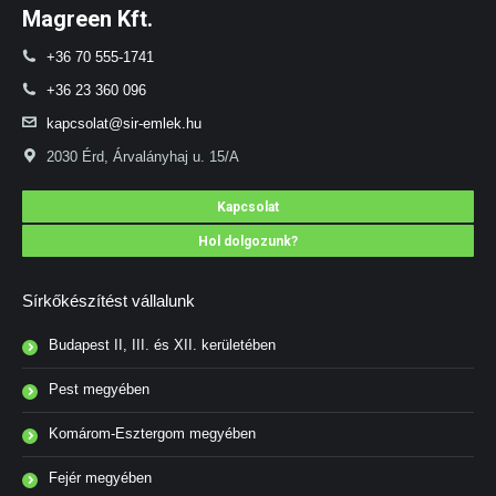
Magreen Kft.
+36 70 555-1741
+36 23 360 096
kapcsolat@sir-emlek.hu
2030 Érd, Árvalányhaj u. 15/A
Kapcsolat
Hol dolgozunk?
Sírkőkészítést vállalunk
Budapest II, III. és XII. kerületében
Pest megyében
Komárom-Esztergom megyében
Fejér megyében