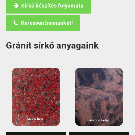
Sírkő készítés folyamata
Keressen bennünket!
Gránít sírkő anyagaink