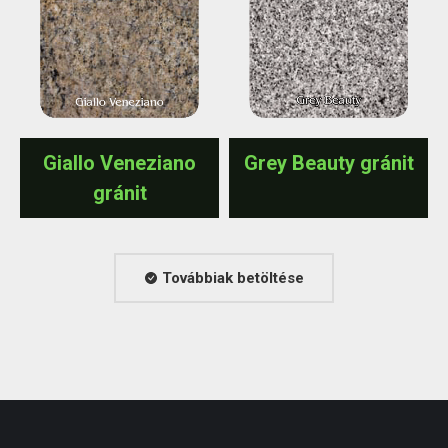
Giallo Veneziano
Grey Beauty gránit
gránit
Továbbiak betöltése