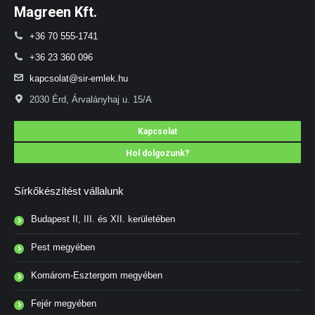
Magreen Kft.
+36 70 555-1741
+36 23 360 096
kapcsolat@sir-emlek.hu
2030 Érd, Árvalányhaj u. 15/A
Kapcsolat
Hol dolgozunk?
Sírkőkészítést vállalunk
Budapest II, III. és XII. kerületében
Pest megyében
Komárom-Esztergom megyében
Fejér megyében