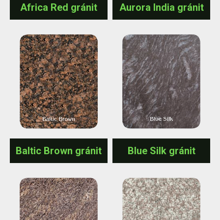
Africa Red gránit
Aurora India gránit
Baltic Brown gránit
Blue Silk gránit