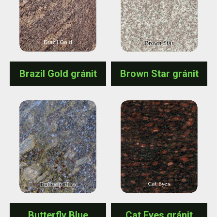
Brazil Gold gránit
Brown Star gránit
Butterfly Blue
Cat Eyes gránit